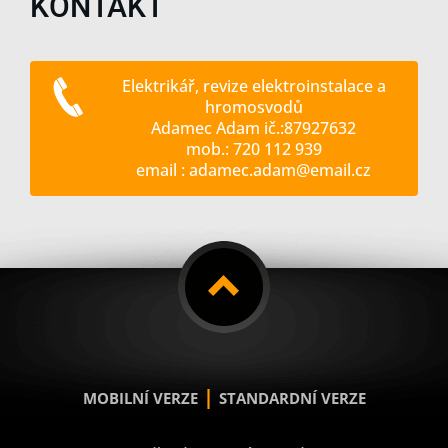
KONTAKT
Elektrikář, revize elektroinstalace a
hromosvodů
Adamec Adam ič.:87927632
mob.: 720 112 939
email : adamec.adam@email.cz
|
MOBILNÍ VERZE
STANDARDNÍ VERZE