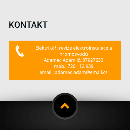
KONTAKT
Elektrikář, revize elektroinstalace a
hromosvodů
Adamec Adam ič.:87927632
mob.: 720 112 939
email : adamec.adam@email.cz